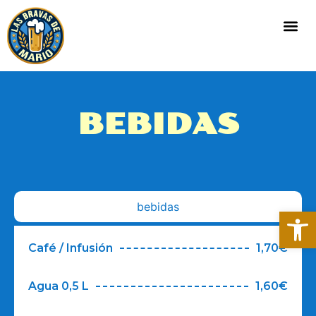
BEBIDAS
bebidas
Abrir
Café / Infusión
1,70€
Agua 0,5 L
1,60€