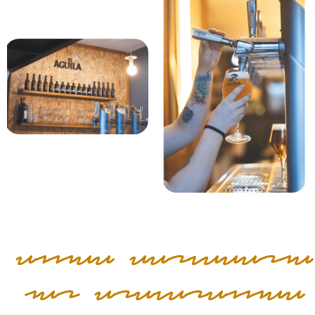
Conoce Cervecería
las BravasConoce