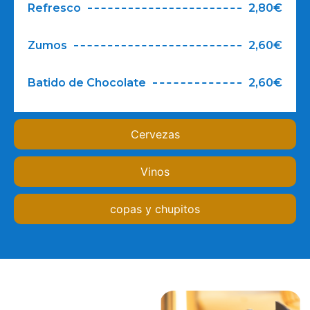
Refresco
2,80€
Zumos
2,60€
Batido de Chocolate
2,60€
Cervezas
Vinos
copas y chupitos